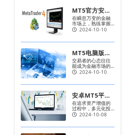
能带来丰厚的回
格在交易时段内不
报，但同样伴随着
断波动，为投资者
MT5官方安卓
巨大的风险。在波
提供了众多潜在的
在瞬息万变的金融
动性较大的差价合
版下载：限价
盈利机会。MT5电
市场上，熟练掌握
约（CFD）市场
脑版下载平台提供
订单的基础知
各种交易策略和工
2024-10-10
中，过度使用杠杆
了官方认证的交易
具对投资者和交易
可能导致严重亏
软件，配备多种分
识与操作指南
者来说至关重要。
损。因此，制定严
析工具和图表，为
MT5官方安卓版下
格的风险管理策略
您的交易成功提供
载提供了一个功能
至关重要，这是确
MT5电脑版下
支持。
全面的交易平台，
保长期生存和成功
交易者的心态往往
它不仅包括实时市
载：股票市场
的关键。安卓MT5
能成为金融市场的
场数据和图表分
平台建议，采用低
情绪分析是什
反向风向标。利用
2024-10-10
析，还包含了多种
杠杆策略，这不仅
情绪进行交易有助
订单类型，以适应
能够降低损失风
么？
于投资者识别潜在
不同的交易策略。
险，还能让您在市
的市场偏差，甚至
限价订单（Limit
场中保持更大的灵
可能揭示隐藏的市
Order）是交易策
安卓MT5平
活性，从而捕捉更
场趋势。本文将探
略中的基础工具，
多的交易机会。
在追求资产增值的
讨股票情绪分析的
台：避免多元
在MetaTrader 5安
过程中，多元化投
内涵、情绪指标的
卓版中得到了出色
化投资的常见
资是投资者常用的
2024-10-08
实例，以及如何在
的实现。无论是为
策略之一。但在实
MT5电脑版下载过
了保护利润还是希
陷阱
践中，许多投资者
程中应用这种分析
望以特定价格成
在尝试实现投资组
方法。
交，限价订单都能