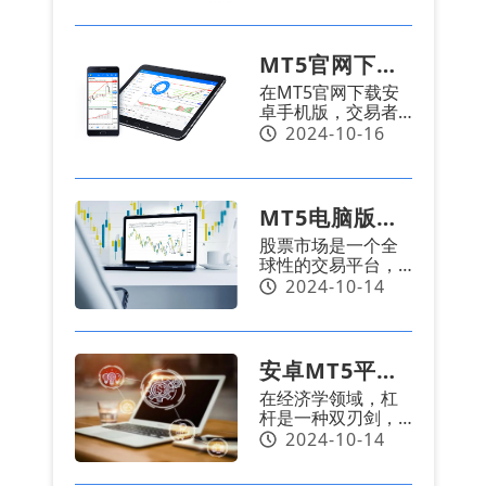
富的交易知识，助
其中的佼佼者。
您深入了解保证金
MT5平台提供了功
交易的技巧。
能丰富的砖型图
MT5官网下载
（也称为K线图或日
在MT5官网下载安
本蜡烛图）展示，
安卓手机版：
卓手机版，交易者
这一古老而强大的
使用动量振荡
可以随时随地访问
2024-10-16
分析工具备受全球
强大的交易工具和
交易者的喜爱。通
指标交易的优
分析指标，其中包
过下载MT5电脑
括动量振荡指标。
版，交易者可以轻
势
这一指标是衡量市
松利用这一分析工
MT5电脑版下
场动量的关键工
具，深入挖掘市场
股票市场是一个全
具，它通过计算34
载：股票市场
的潜力。
球性的交易平台，
周期和5周期简单移
的入门指南及
公司的股票在这里
2024-10-14
动平均线之间的差
进行买卖。如今，
异来得出。
影响股价的关
大多数股票交易都
是通过互联网完成
键因素
的，尽管过去可能
安卓MT5平
需要通过电话或面
在经济学领域，杠
对面与经纪人进
台：运用低杠
杆是一种双刃剑，
行。全球的投资者
杆交易的策略
它既能放大投资收
2024-10-14
都在交易股票，试
益，也能放大亏
图从股价的波动中
损。虽然高杠杆可
获得利润。股票价