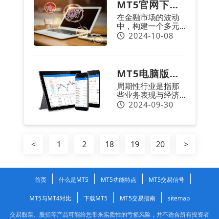
合多元化时可能会
MT5官网下载
提供有效的帮助。
犯一些错误。今
在金融市场的波动
天，我们将通过安
安卓手机版：
中，构建一个多元
卓MT5平台，分析
股票投资组合
化的股票投资组合
2024-10-08
投资者在多元化投
是投资者追求的目
资过程中的常见误
多样化的关键
标。MT5官网下载
区，并提供一些建
安卓手机版作为投
议。
工具与策略
资者的得力助手，
MT5电脑版下
提供了多样的交易
周期性行业是指那
工具和策略，帮助
载：周期性行
些业务表现与经济
实现投资组合的多
业的界定及周
周期紧密相关的行
2024-09-30
样化。以下是五种
业。这些行业的公
策略，可以帮助投
期性股票常见
司在经济增长时期
资者实现股票投资
往往表现良好，而
组合的多样化。
问题
在经济放缓时期则
<
1
2
18
19
20
>
可能遭受重创。银
行业是否属于周期
性行业？实际上，
不同的周期性股票
首页
什么是MT5
MT5功能特点
MT5交易信号
可以归类于多个不
同的行业。尽管没
MT5与MT4对比
下载MT5
MT5交易指南
sitemap
有统一的行业分类
列表，本文将为交
交易股票、股指等产品可能给您带来实质性的亏损风险，并不适合所有投资者
易者提供一些广泛