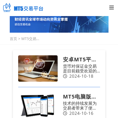
首页
>
MT5交易指
南
安卓MT5平
货币对保证金交易
台：货币对保
是目前颇受欢迎的
证金交易技巧
一种投资方式，它
2024-10-18
涉及多种交易技
有哪些？
巧，而这些技巧需
要根据每个交易者
的个人情况来定
MT5电脑版下
制。要精通这些技
技术的持续发展为
巧，必须掌握相应
载：砖型图交
交易者带来了便
的交易策略。安卓
易的利与弊
利，迈达克公司推
2024-10-16
MT5平台提供了丰
出的MT5平台便是